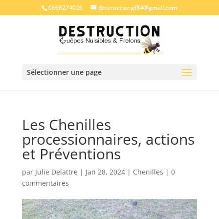
0668274026
destructiongf84@gmail.com
Sélectionner une page
Les Chenilles
processionnaires, actions
et Préventions
par
Julie Delattre
|
Jan 28, 2024
|
Chenilles
|
0
commentaires