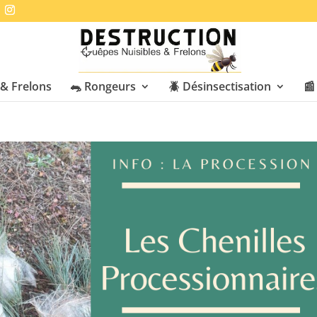
& Frelons
🐀 Rongeurs
🪲 Désinsectisation
📰