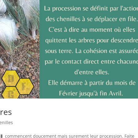
ires
enilles
les🐛 commencent doucement mais surement leur procession. Faite