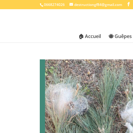
0668274026
destructiongf84@gmail.com
🏠 Accueil
🐝 Guêpes 