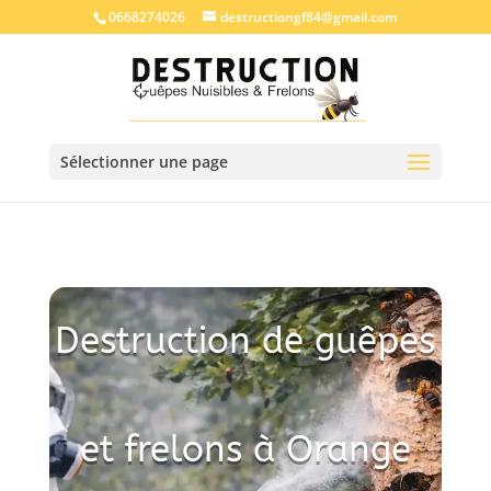
0668274026
destructiongf84@gmail.com
Sélectionner une page
Destruction de guêpes
et frelons à Orange